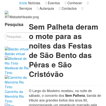
Início
Notícias
Eventos
Conhecer
Serviços
Autarquia
Contactos
Pesquisa
Sem Palheta deram
o mote para as
Pesquisar
noites das Festas
de São Bento das
Balcão virtual
Pêras e São
Medieval de Rio
Cristóvão
Tinto
O Largo do Mosteiro recebeu, na noite de
Caminho da
sábado, o concerto dos
Sem Palheta
, banda de
Memória Rio
tributo aos grandes êxitos dos anos 80,
Tinto
proporcionando um espetáculo marcado pela