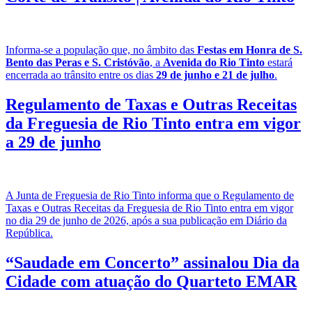
Informa-se a população que, no âmbito das
Festas em Honra de S.
Bento das Peras e S. Cristóvão
, a
Avenida do Rio Tinto
estará
encerrada ao trânsito entre os dias
29 de junho e 21 de julho
.
Regulamento de Taxas e Outras Receitas
da Freguesia de Rio Tinto entra em vigor
a 29 de junho
A Junta de Freguesia de Rio Tinto informa que o Regulamento de
Taxas e Outras Receitas da Freguesia de Rio Tinto entra em vigor
no dia 29 de junho de 2026, após a sua publicação em Diário da
República.
“Saudade em Concerto” assinalou Dia da
Cidade com atuação do Quarteto EMAR