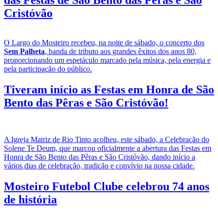
Cristóvão
O Largo do Mosteiro recebeu, na noite de sábado, o concerto dos
Sem Palheta
, banda de tributo aos grandes êxitos dos anos 80,
proporcionando um espetáculo marcado pela música, pela energia e
pela participação do público.
Tiveram início as Festas em Honra de São
Bento das Pêras e São Cristóvão!
A Igreja Matriz de Rio Tinto acolheu, este sábado, a Celebração do
Solene Te Deum, que marcou oficialmente a abertura das Festas em
Honra de São Bento das Pêras e São Cristóvão, dando início a
vários dias de celebração, tradição e convívio na nossa cidade.
Mosteiro Futebol Clube celebrou 74 anos
de história