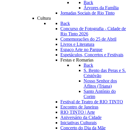
Back
Árvores da Família
Jornadas Sociais de Rio Tinto
Cultura
Back
Concurso de Fotografia - Cidade de
Rio Tinto 2026
Comemorações do 25 de Abril
Livros e Literatura
Espaço Arte no Parque
Espetáculos, Concertos e Festivais
Festas e Romarias
Back
S. Bento das Peras e S.
Cristóvão
Nosso Senhor dos
Aflitos (Triana)
Santo António do
Corim
Festival de Teatro de RIO TINTO
Encontro de Janeiras
RIO TINTO | Arte
Aniversário da Cidade
Iniciativas Culturais
Concerto do Dia da Mãe