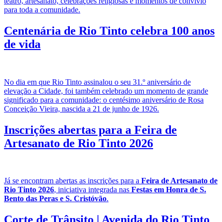
teatro, artesanato, celebrações religiosas e momentos de convívio
para toda a comunidade.
Centenária de Rio Tinto celebra 100 anos
de vida
No dia em que Rio Tinto assinalou o seu 31.º aniversário de
elevação a Cidade, foi também celebrado um momento de grande
significado para a comunidade: o centésimo aniversário de Rosa
Conceição Vieira, nascida a 21 de junho de 1926.
Inscrições abertas para a Feira de
Artesanato de Rio Tinto 2026
Já se encontram abertas as inscrições para a
Feira de Artesanato de
Rio Tinto 2026
, iniciativa integrada nas
Festas em Honra de S.
Bento das Peras e S. Cristóvão
.
Corte de Trânsito | Avenida do Rio Tinto