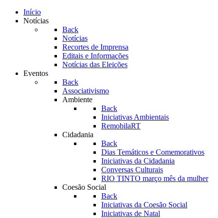
Início
Notícias
Back
Notícias
Recortes de Imprensa
Editais e Informações
Notícias das Eleições
Eventos
Back
Associativismo
Ambiente
Back
Iniciativas Ambientais
RemobilaRT
Cidadania
Back
Dias Temáticos e Comemorativos
Iniciativas da Cidadania
Conversas Culturais
RIO TINTO março mês da mulher
Coesão Social
Back
Iniciativas da Coesão Social
Iniciativas de Natal