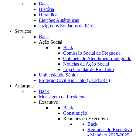
Back
História
Heráldica
Eleições Autárquicas
Jazigo dos Soldados da Pátria
Serviços
Back
Ação Social
Back
Comissão Social de Freguesia
Gabinete de Atendimento Integrado
Notícias da Ação Social
Loja Circular de Rio Tinto
Universidade Sénior
Proteção Civil Rio Tinto (ULPC/RT)
Autarquia
Back
Mensagem da Presidente
Executivo
Back
Constituição
Reuniões do Executivo
Back
Reuniões do Executivo
- Mandato 2025-2029