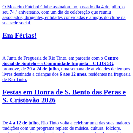
O Mosteiro Futebol Clube assinalou, no passado dia 4 de julho, o
seu 74.º aniversário, com um dia de celebração que reuniu
associados, dirigentes, entidades convidadas e amigos do clube na
sua sede social.
Em Férias!
A Junta de Freguesia de Rio Tinto, em parceria com o
Centro
Social de Soutelo
e a
Comunidade Inquieta – CLDS 5G
,
promove, de
20 a 24 de julho
, uma semana de atividades de tempos
livres destinada a crianças dos
6 aos 12 anos
, residentes na freguesia
de Rio Tinto.
Festas em Honra de S. Bento das Peras e
S. Cristóvão 2026
De
4 a 12 de julho
, Rio Tinto volta a celebrar uma das suas maiores
tradições com um programa repleto de música, cultura, folclore,