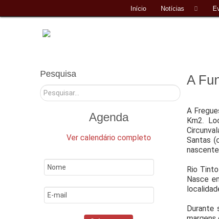
Início
Notícias
E
Pesquisa
A Fu
Pesquisar
A Fregue
Agenda
Km2. Loc
Circunva
Ver calendário completo
Santas (
nascente
Rio Tinto
Nasce em 
localidad
Durante s
margens o