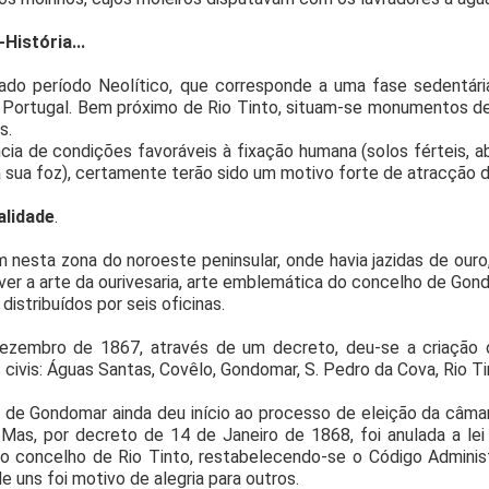
-História...
do período Neolítico, que corresponde a uma fase sedentár
 Portugal. Bem próximo de Rio Tinto, situam-se monumentos de
s.
cia de condições favoráveis à fixação humana (solos férteis, a
a sua foz), certamente terão sido um motivo forte de atracção
ualidade
.
 nesta zona do noroeste peninsular, onde havia jazidas de ou
er a arte da ourivesaria, arte emblemática do concelho de Gondo
 distribuídos por seis oficinas.
zembro de 1867, através de um decreto, deu-se a criação d
 civis: Águas Santas, Covêlo, Gondomar, S. Pedro da Cova, Rio T
de Gondomar ainda deu início ao processo de eleição da câmara
 Mas, por decreto de 14 de Janeiro de 1868, foi anulada a lei
do concelho de Rio Tinto, restabelecendo-se o Código Adminis
de uns foi motivo de alegria para outros.