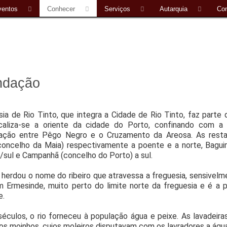
ventos
Conhecer
Serviços
Autarquia
Con
ndação
sia de Rio Tinto, que integra a Cidade de Rio Tinto, faz par
aliza-se a oriente da cidade do Porto, confinando com a
lação entre Pêgo Negro e o Cruzamento da Areosa. As res
concelho da Maia) respectivamente a poente e a norte, Bagu
/sul e Campanhã (concelho do Porto) a sul.
 herdou o nome do ribeiro que atravessa a freguesia, sensivel
Ermesinde, muito perto do limite norte da freguesia e é a pri
e.
éculos, o rio forneceu à população água e peixe. As lavadeira
s moinhos, cujos moleiros disputavam com os lavradores a água