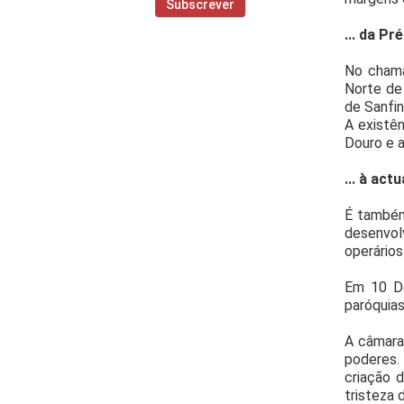
... da Pré
No chama
Norte de
de Sanfin
A existên
Douro e 
... à act
É também
desenvolv
operários
Em 10 De
paróquias
A câmara 
poderes.
criação 
tristeza 