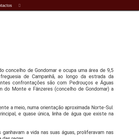
tactos
te do concelho de Gondomar e ocupa uma área de 9,5
 freguesia de Campanhã, ao longo da estrada da
tantes confrontações são com Pedrouços e Águas
im do Monte e Fânzeres (concelho de Gondomar) a
mente a meio, numa orientação aproximada Norte-Sul.
ncipal, e quase única, linha de água que existe na
s ganhavam a vida nas suas águas, proliferavam nas
 das regas.