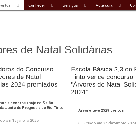
ventos
Conhecer
Serviços
Autarquia
Con
res de Natal Solidárias
ores do Concurso
Escola Básica 2,3 de 
vores de Natal
Tinto vence concurso
rias 2024 premiados
"Árvores de Natal Soli
2024"
mónia decorreu hoje no Salão
da Junta de Freguesia de Rio Tinto.
Árvore teve 2529 pontos.
ado em 15 janeiro 2025
Criado em 24 dezembro 2024