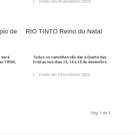
Criado em 09 dezembro 2024
pio de
RIO TINTO Reino do Natal
 será
Todos os caminhos vão dar à Quinta das
as 19h30,
Freiras nos dias 13, 14 e 15 de dezembro.
Criado em 30 novembro 2024
Pág. 1 de 5