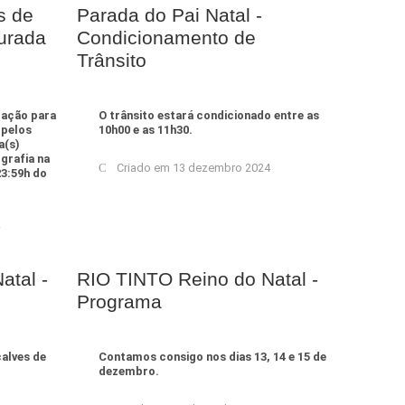
s de
Parada do Pai Natal -
gurada
Condicionamento de
Trânsito
tação para
O trânsito estará condicionado entre as
 pelos
10h00 e as 11h30.
a(s)
grafia na
Criado em 13 dezembro 2024
23:59h do
atal -
RIO TINTO Reino do Natal -
Programa
alves de
Contamos consigo nos dias 13, 14 e 15 de
dezembro.