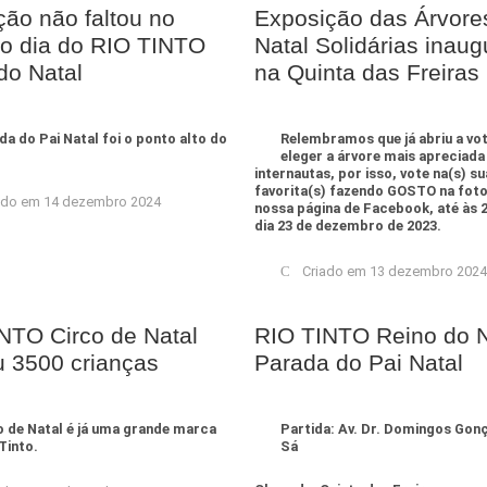
ão não faltou no
Exposição das Árvore
ro dia do RIO TINTO
Natal Solidárias inau
do Natal
na Quinta das Freiras
da do Pai Natal foi o ponto alto do
Relembramos que já abriu a vo
eleger a árvore mais apreciada
internautas, por isso, vote na(s) su
favorita(s) fazendo GOSTO na foto
ado em 14 dezembro 2024
nossa página de Facebook, até às 
dia 23 de dezembro de 2023.
Criado em 13 dezembro 2024
NTO Circo de Natal
RIO TINTO Reino do N
 3500 crianças
Parada do Pai Natal
o de Natal é já uma grande marca
Partida: Av. Dr. Domingos Gonç
Tinto.
Sá