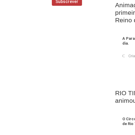
Animaç
primei
Reino 
A Para
dia.
Cri
RIO TI
animou
O Circ
de Rio 