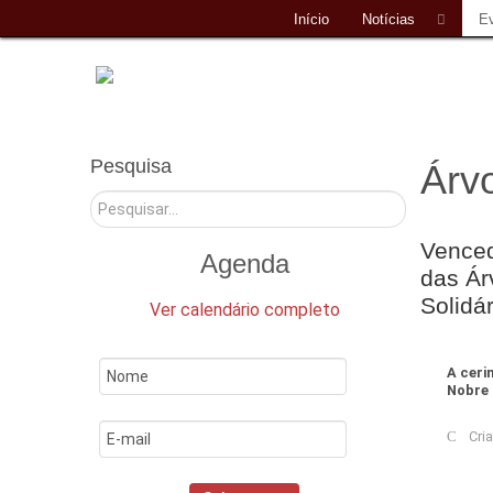
Início
Notícias
E
Pesquisa
Árvo
Pesquisar
Venced
Agenda
das Ár
Solidá
Ver calendário completo
A ceri
Nobre 
Cri