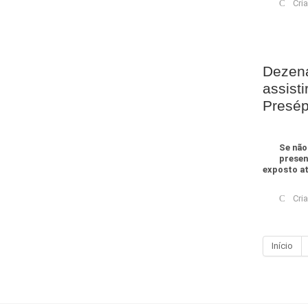
Cri
Dezen
assist
Presép
Se não
presen
exposto até
Cri
Início