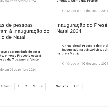
Chegada: Quinta das Freiras
ado em 12 dezembro 2024
Criado em 11 dezembro 2024
as de pessoas
Inauguração do Presé
iram à inauguração do
Natal 2024
io de Natal
O tradicional Presépio de Natal
inaugurado na quinta-feira, pel
 teve oportunidade de estar
na Igreja Matriz.
te, o nosso Presépio estará
 ao dia 7 de janeiro. Visite!
Criado em 02 dezembro 2024
ado em 06 dezembro 2024
Anterior
1
2
3
4
5
Seguinte
Fim