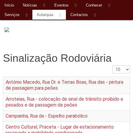
Início
Notícias
Eventos
Conhecer
Serviços
Autarquia
Contactos
Sinalização Rodoviária
Qtd. a mos
António Macedo, Rua Dr. e Terras Boas, Rua das - pintura
de passagem para peões
Arroteias, Rua - colocação de sinal de trânsito proibido a
pesados e de passagem de peões
Campainha, Rua da - Espelho parabólico
Centro Cultural, Praceta - Lugar de estacionamento
reservado a mobilidade condicionada