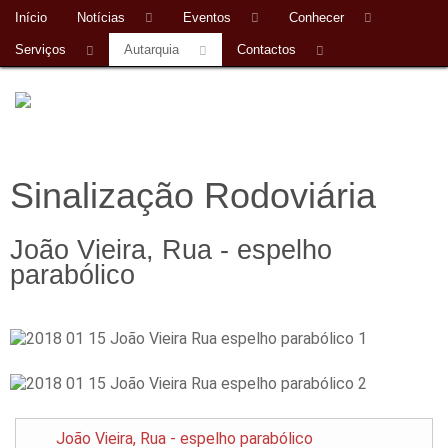
Início
Notícias
Eventos
Conhecer
Serviços
Autarquia
Contactos
Sinalização Rodoviária
João Vieira, Rua - espelho
parabólico
João Vieira, Rua - espelho parabólico