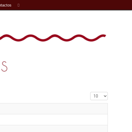
tactos
Qtd. a mostrar