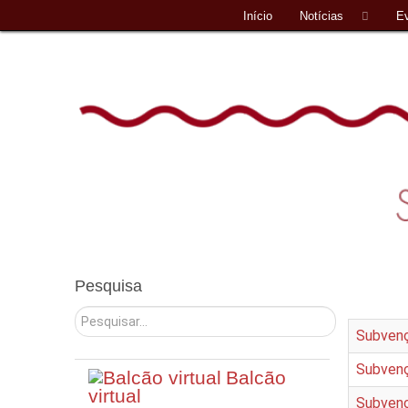
Início
Notícias
E
Pesquisa
Pesquisar
Subvenç
Subvenç
Balcão
virtual
Subvenç