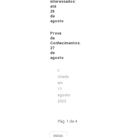
interessados:
até
26
de
agosto
Prova
de
Conhecimentos:
27
de
agosto
Criado
em
11
agosto
2025
Pág. 1 de 4
Início