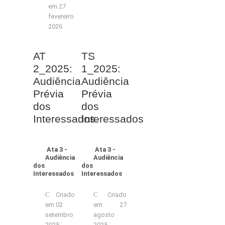
em 27
fevereiro
2026
AT
TS
2_2025:
1_2025:
Audiência
Audiência
Prévia
Prévia
dos
dos
Interessados
Interessados
Ata 3 -
Ata 3 -
Audiência
Audiência
dos
dos
Interessados
Interessados
Criado
Criado
em 02
em 27
setembro
agosto
2025
2025