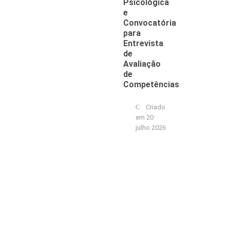
Psicológica
e
Convocatória
para
Entrevista
de
Avaliação
de
Competências
Criado
em 20
julho 2026