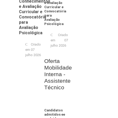
Conhecimentos
e Avaliação
e Avaliação
Curricular e
Curricular e
Convocatória
para
Convocatória
Avaliação
para
Psicológica
Avaliação
Psicológica
Criado
em 07
Criado
julho 2026
em 07
julho 2026
Oferta
Mobilidade
Interna -
Assistente
Técnico
Candidatos
admitidos ee