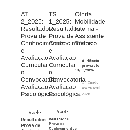
AT
TS
Oferta
2_2025:
1_2025:
Mobilidade
Resultados
Resultados
Interna -
Prova de
Prova de
Assistente
Conhecimentos
Conhecimentos
Técnico
e
e
Avaliação
Avaliação
Audiência
Curricular
Curricular
prévia até
13/05/2026
e
e
Convocatória
Convocatória
Criado
Avaliação
Avaliação
em 28 abril
Psicológica
Psicológica
2026
4 -
Ata 4 -
Ata
Resultados
Resultados
Prova de
Prova de
Conhecimentos