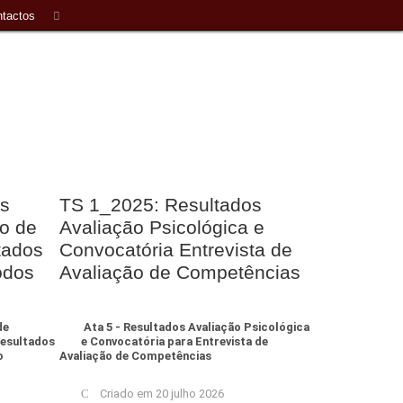
tactos
s
TS 1_2025: Resultados
ão de
Avaliação Psicológica e
tados
Convocatória Entrevista de
odos
Avaliação de Competências
de
Ata 5 - Resultados Avaliação Psicológica
Resultados
e Convocatória para Entrevista de
o
Avaliação de Competências
Criado em 20 julho 2026