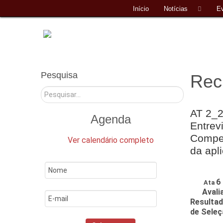
Início
Notícias
E
Pesquisa
Rec
Pesquisar
AT 2_2
Agenda
Entrev
Compet
Ver calendário completo
da apl
6
Ata
Avali
Resulta
de Sele