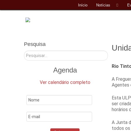
Início
Notícias
E
Pesquisa
Unida
Pesquisar
Rio Tint
Agenda
A Fregues
Ver calendário completo
Agentes d
Esta ULPC
ser cria
horários 
A Junta 
todos os