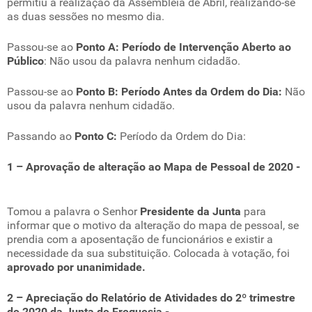
permitiu a realização da Assembleia de Abril, realizando-se
as duas sessões no mesmo dia.
Passou-se ao
Ponto A:
Período de Intervenção Aberto ao
Público
: Não usou da palavra nenhum cidadão.
Passou-se ao
Ponto B: Período Antes da Ordem do Dia:
Não
usou da palavra nenhum cidadão.
Passando ao
Ponto C:
Período da Ordem do Dia:
1 – Aprovação de alteração ao Mapa de Pessoal de 2020 -
Tomou a palavra o Senhor
Presidente da Junta
para
informar que o motivo da alteração do mapa de pessoal, se
prendia com a aposentação de funcionários e existir a
necessidade da sua substituição. Colocada à votação, foi
aprovado por unanimidade.
2 –
Apreciação do Relatório de Atividades do 2º trimestre
de 2020 da Junta de Freguesia -