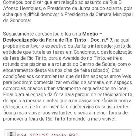
Começou por dizer que em relação ao assunto da Rua D.
Afonso Henriques, o Presidente da Junta pouco adianta, pois
acha que é difícil demover o Presidente da Câmara Municipal
de Gondomar.
Seguidamente apresentou e leu uma
Moção
–
Deslocalização da Feira de Rio Tinto - Doc. n.º 7
, na qual
propõe incentivar o executivo da Junta a interceder junto da
entidade que tutela as feiras em Gondomar, a deslocalização
da feira de Rio Tinto, para a Avenida do rio Tinto, entre a
rotunda das piscinas e a rotunda do Centro de Saúde, com o
encerramento desta via nos dias de feira (sábado). Criar
condições aos comerciantes que detêm espaços amovíveis
para poderem comercializar em dias de semana, em espaços
comerciais criados urbanisticamente enquadrados no local;
Ficar o atual espaço da feira para parque de estacionamento
de apoio á mesma e achar que a mudança beneficiaria com a
estação de metro ali inserida e que serviria os seus utentes,
ficaria mais visível aos visitantes e seria a melhor forma de
promover a feira de Rio Tinto tornando-a mais visível.
N.º4_ 2021/25_Moção_PSD