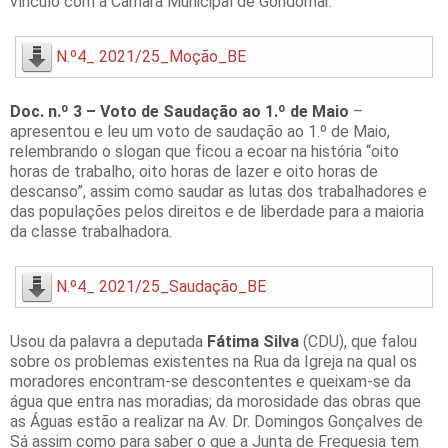
vínculo com a Câmara Municipal de Gondomar.
N.º4_ 2021/25_Moção_BE
Doc. n.º 3 – Voto de Saudação ao 1.º de Maio
–
apresentou e leu um voto de saudação ao 1.º de Maio,
relembrando o slogan que ficou a ecoar na história “oito
horas de trabalho, oito horas de lazer e oito horas de
descanso”, assim como saudar as lutas dos trabalhadores e
das populações pelos direitos e de liberdade para a maioria
da classe trabalhadora.
N.º4_ 2021/25_Saudação_BE
Usou da palavra a deputada
Fátima Silva
(CDU), que falou
sobre os problemas existentes na Rua da Igreja na qual os
moradores encontram-se descontentes e queixam-se da
água que entra nas moradias; da morosidade das obras que
as Águas estão a realizar na Av. Dr. Domingos Gonçalves de
Sá assim como para saber o que a Junta de Freguesia tem