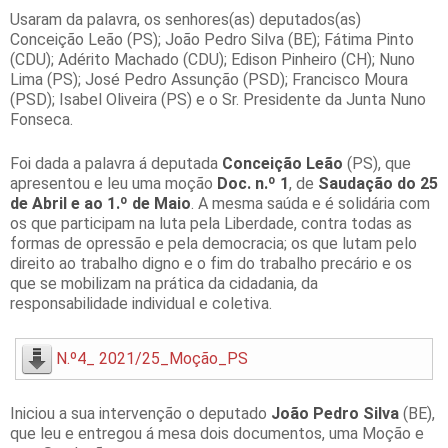
Usaram da palavra, os senhores(as) deputados(as)
Conceição Leão (PS); João Pedro Silva (BE); Fátima Pinto
(CDU); Adérito Machado (CDU); Edison Pinheiro (CH); Nuno
Lima (PS); José Pedro Assunção (PSD); Francisco Moura
(PSD); Isabel Oliveira (PS) e o Sr. Presidente da Junta Nuno
Fonseca.
Foi dada a palavra á deputada
Conceição Leão
(PS), que
apresentou e leu uma moção
Doc. n.º 1
, de
Saudação do 25
de Abril e ao 1.º de Maio
. A mesma saúda e é solidária com
os que participam na luta pela Liberdade, contra todas as
formas de opressão e pela democracia; os que lutam pelo
direito ao trabalho digno e o fim do trabalho precário e os
que se mobilizam na prática da cidadania, da
responsabilidade individual e coletiva.
N.º4_ 2021/25_Moção_PS
Iniciou a sua intervenção o deputado
João Pedro Silva
(BE),
que leu e entregou á mesa dois documentos, uma Moção e