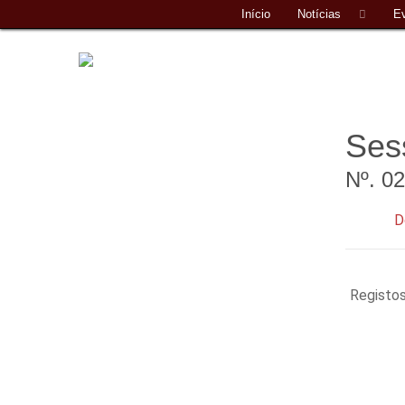
Início
Notícias
E
Ses
Nº. 0
D
Registo