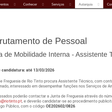
ventos
Conhecer
Serviços
Autarquia
Con
rutamento de Pessoal
a de Mobilidade Interna - Assistente 
 candidatura: até 13/03/2026
de Freguesia de Rio Tinto procura Assistente Técnico, com con
inado, interessado em desempenhar funções nos Serviços de Am
essados poderão contactar a Junta de Freguesia através do núm
@riotinto.pt
, e deverão candidatar-se ao procedimento publicit
go Público, com o código
OE202602/0826
.