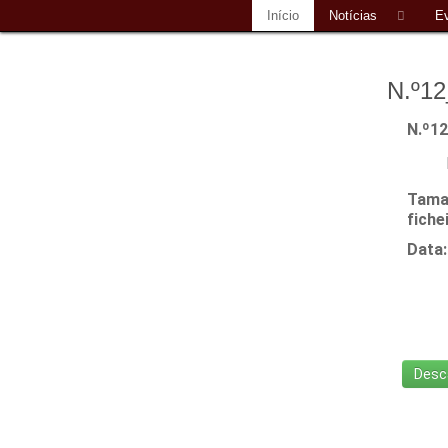
Início
Notícias
E
N.º12
N.º1
Tama
fiche
Data: