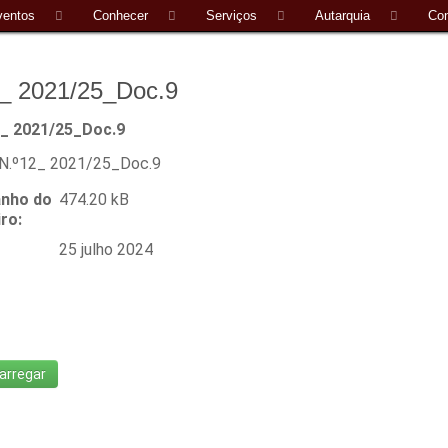
ventos
Conhecer
Serviços
Autarquia
Con
_ 2021/25_Doc.9
2_ 2021/25_Doc.9
N.º12_ 2021/25_Doc.9
nho do
474.20 kB
iro:
25 julho 2024