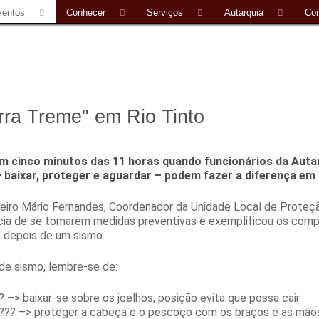
ventos
Conhecer
Serviços
Autarquia
Con
rra Treme" em Rio Tinto
 cinco minutos das 11 horas quando funcionários da Auta
 baixar, proteger e aguardar – podem fazer a diferença em 
iro Mário Fernandes, Coordenador da Unidade Local de Proteção 
cia de se tomarem medidas preventivas e exemplificou os comp
e depois de um sismo.
de sismo, lembre-se de:
? –> baixar-se sobre os joelhos, posição evita que possa cair
??? –> proteger a cabeça e o pescoço com os braços e as mãos, p