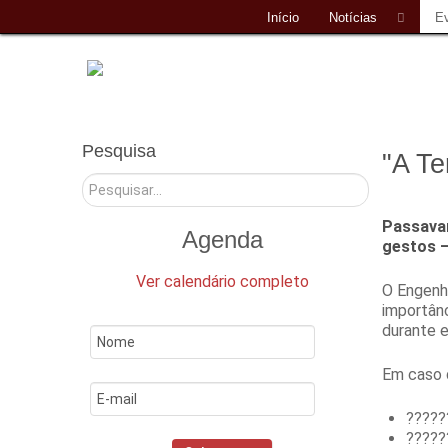
Início
Notícias
E
Pesquisa
"A Te
Pesquisar
Passavam
Agenda
gestos –
Ver calendário completo
O Engenhe
importân
durante 
Em caso 
?????
?????