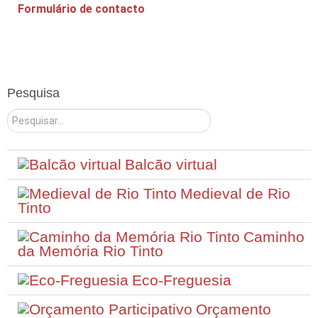
Formulário de contacto
Enviar email
Pesquisa
*
Campo obrigatório
Pesquisar
Nome
*
Balcão virtual
Email
*
Medieval de Rio
Tinto
Caminho
Assunto
*
da Memória Rio Tinto
Eco-Freguesia
Mensagem
*
Orçamento