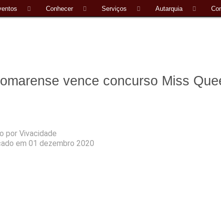
ventos
Conhecer
Serviços
Autarquia
Con
omarense vence concurso Miss Quee
to por
Vivacidade
cado em 01 dezembro 2020