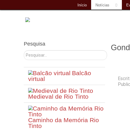
Início
Notícias
E
Pesquisa
Gond
Pesquisar
Balcão
virtual
Escri
Publi
Medieval de Rio Tinto
Caminho da Memória Rio
Tinto